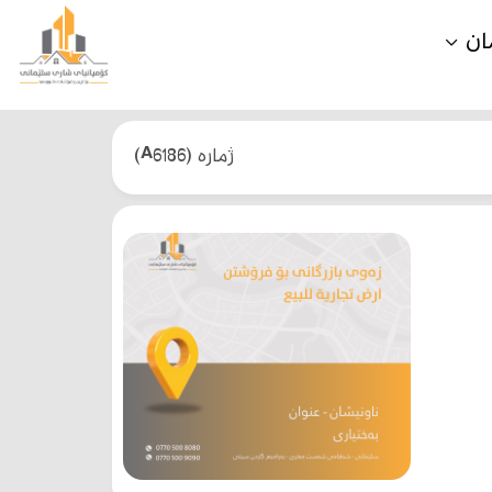
ان
(A6186) ژمارە