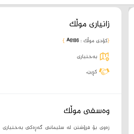
زانیاری موڵک
{
کۆدی موڵک :
A6186
}
بەختیاری
کڕین،
وەسفی موڵک