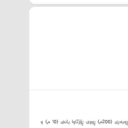
زەوی بۆ فرۆشتن لە سلیمانی گەڕەکی بەختیاری ڕوبەری (200م) ڕووی ڕۆژئاوا پانی (10 م) و