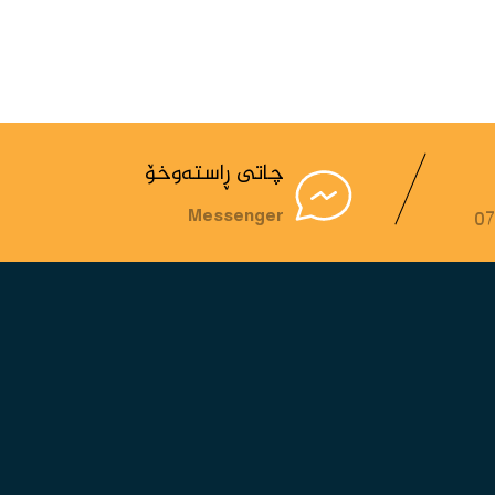
چاتی ڕاستەوخۆ
Messenger
0