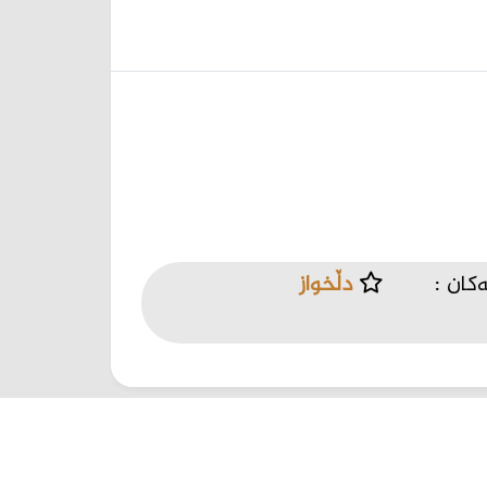
کان :
دڵخواز