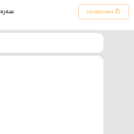
سەرە
چوونەژوورەوە