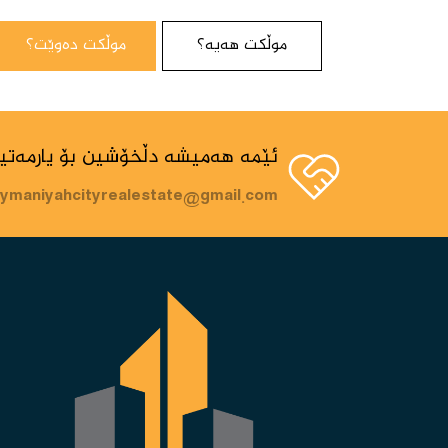
موڵکت هەیە؟
موڵکت دەوێت؟
ئێمە هەمیشە دڵخۆشین بۆ یارمەتید
aymaniyahcityrealestate@gmail.com