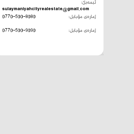
ئیمەیڵ:
sulaymaniyahcityrealestate@gmail.com
ژمارەی مۆبایل:
0770-500-8080
ژمارەی مۆبایل:
0770-500-9090