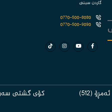
گاردن سیتی
0770-500-8080
0770-500-9090
ڕۆ (512)
کۆی گشتی سەردانکردن