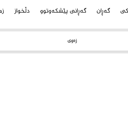
کی
گەڕان
گەڕانی پێشکەوتوو
دڵخواز
زم
زەوی