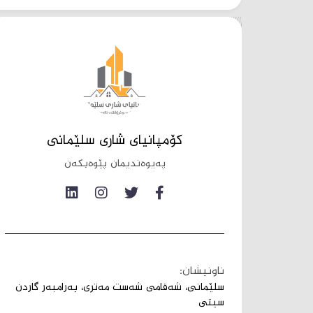
کۆمپانیای شاری سلێمانی
پەیوەندیمان پێوەبکەن
ناونیشان:
سلێمانی، شەقامی شەست مەتری، بەرامبەر گاردن
سیتی