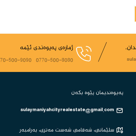
ان.
ژمارەی پەیوەندی ئێمە
770-500-9090
0770-500-8080
sul
پەیوەندیمان پێوە بکەن
sulaymaniyahcityrealestate@gmail.com
سلێمانی، شەقامی شەست مەتری، بەرامبەر