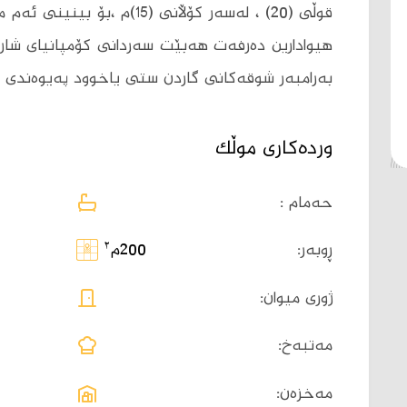
قوڵی (20) ، لەسەر کۆڵانی (15
هیوادارین دەرفەت هەبێت سەردانی کۆمپانیای ش
بەرامبەر شوقەکانی گاردن ستی یاخوود پەیوەندی بکەن بە 080
وردەکاری موڵک
حەمام :
٢
ڕوبەر:
200م
ژوری میوان:
مەتبەخ:
مەخزەن: