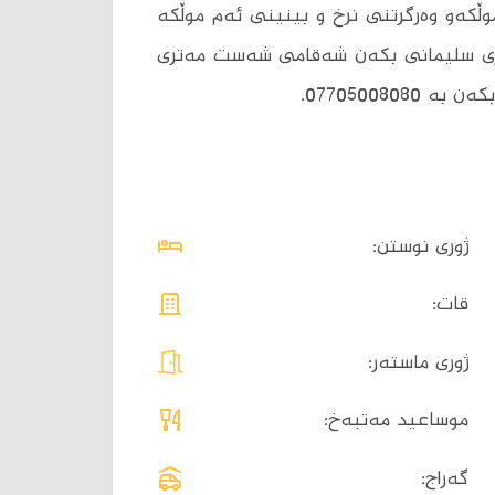
)م ،بۆ بینینی ئەم موڵکەو وەرگرتنی نرخ و بینینی ئەم موڵکە
اری سلیمانی بکەن شەقامی شەست مەتری
07705008.
ژوری نوستن:
قات:
ژوری ماستەر:
موساعید مەتبەخ:
گەراج: