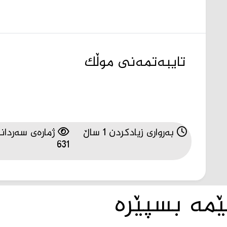
تایبەتمەنی موڵک
بەرواری زیادکردن 1 ساڵ
ژمارەی سەردانە
631
ێمە بسپێرە