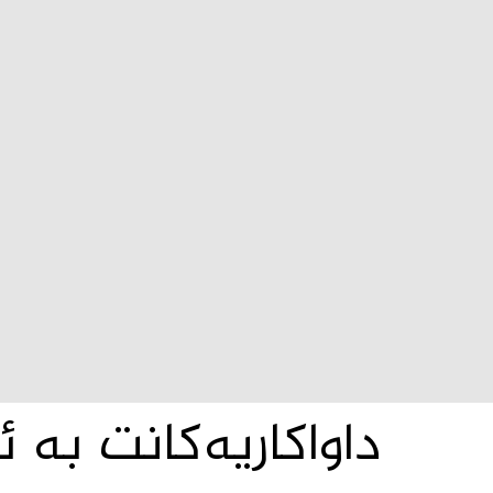
داواکاریەکانت بە ئ