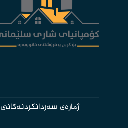
ژمارەی سەردانکردنەکانی ئەم