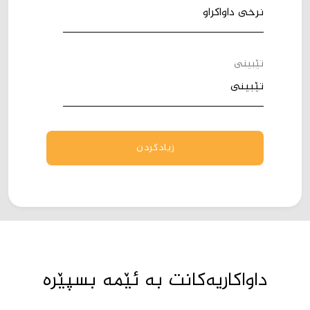
تێبینی
زیادکردن
داواکاریەکانت بە ئێمە بسپێرە