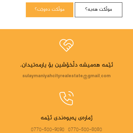
موڵکت هەیە؟
موڵکت دەوێت؟
ئێمە هەمیشە دڵخۆشین بۆ یارمەتیدان.
sulaymaniyahcityrealestate@gmail.com
ژمارەی پەیوەندی ئێمە
0770-500-9090
0770-500-8080