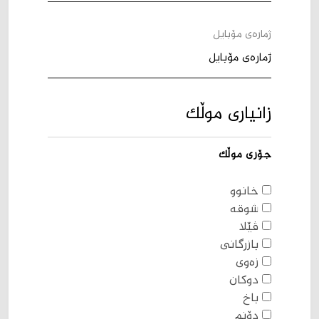
ژمارەی مۆبایل
زانیاری موڵک
جۆری موڵک
خانوو
شوقە
ڤێلا
بازرگانی
زەوی
دوکان
باخ
دۆنم