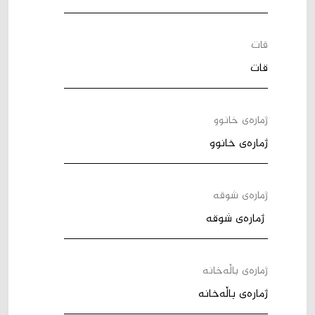
قات
ژمارەی خانوو
ژمارەی شوقە
ژمارەی باڵەخانە