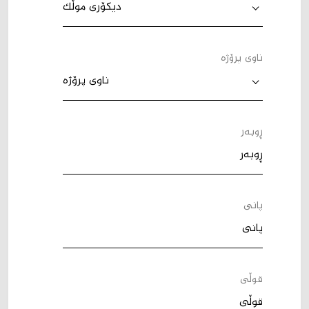
دیکۆری موڵک
ناوی پرۆژە
ناوی پرۆژە
ڕوبەر
پانی
قوڵی