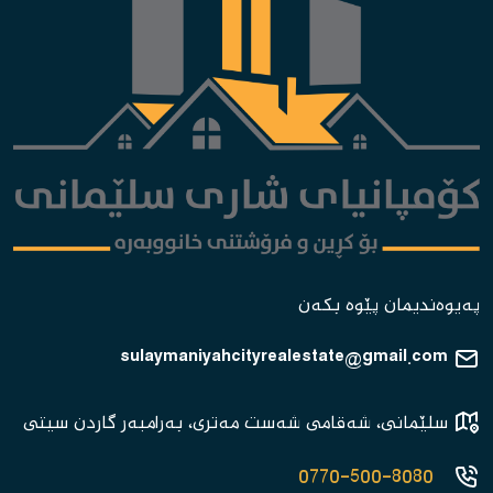
پەیوەندیمان پێوە بکەن
sulaymaniyahcityrealestate@gmail.com
سلێمانی، شەقامی شەست مەتری، بەرامبەر گاردن سیتی
0770-500-8080