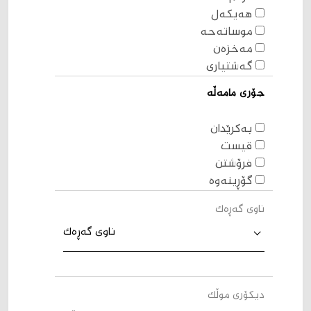
هەیکەل
موساتەحە
مەخزەن
گەشتیاری
جۆری مامەڵە
بەکرێدان
قیست
فرۆشتن
گۆڕینەوە
ناوی گەڕەک
ناوی گەڕەک
دیکۆری موڵک