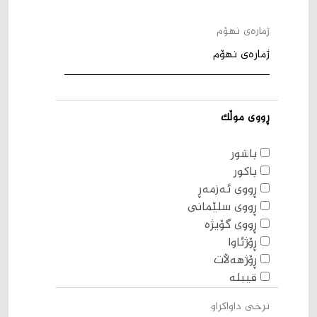
ژمارەی نهۆم
ڕووی موڵک
باشور
باکور
ڕووی ئەزمەڕ
ڕووی سلێمانی
ڕووی گۆیژە
ڕۆژئاوا
ڕۆژهەڵات
قیبلە
نرخی داواکراو