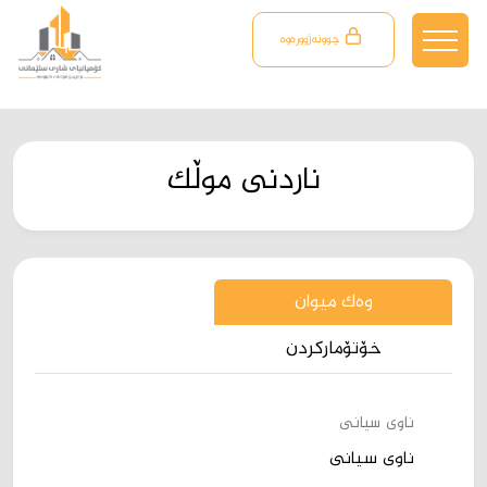
چوونەژوورەوە
ناردنی موڵک
وەک میوان
خۆتۆمارکردن
ناوی سیانی