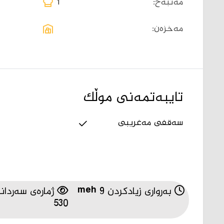
مەتبەخ:
1
مەخزەن:
تایبەتمەنی موڵک
سەقفی مەغریبی
بەرواری زیادکردن 9 meh
ژمارەی سەردانە
530