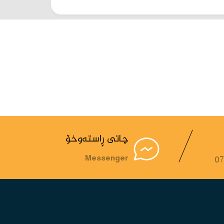
چاتی ڕاستەوخۆ
Messenger
0