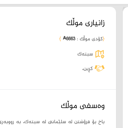
زانیاری موڵک
{
کۆدی موڵک :
A6663
}
سیتەک
کڕین،
وەسفی موڵک