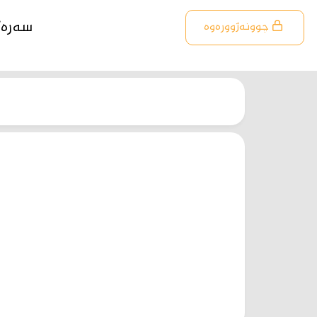
سەرە
چوونەژوورەوە