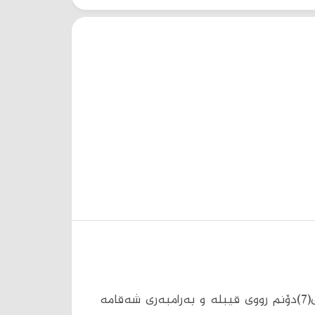
باخ بۆ فرۆشتن لە سلێمانی لە سیتەک، بە رووبەری(7)دۆنم رووی قیبلە و بەرامبەری شەقامە