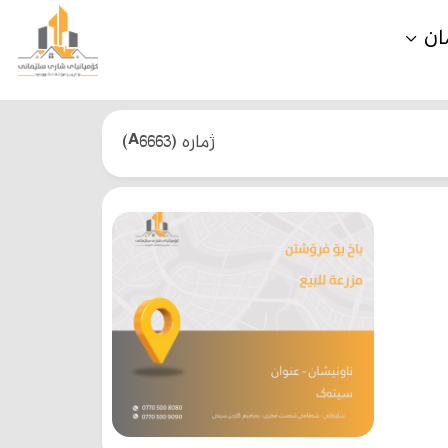
ان
(A6663) ژمارە