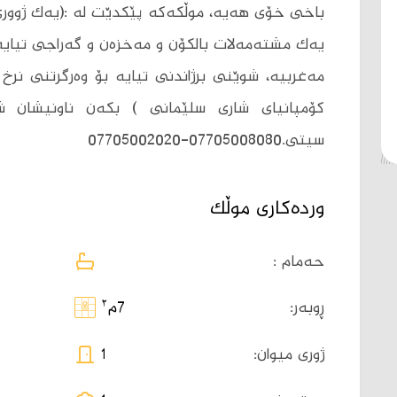
باخی خۆی هەیە، موڵکەکە پێکدێت لە :(یەک ژووری
یەک مشتەمەلات بالکۆن و مەخزەن و گەراجی تیایە،
مەغربیە، شوێنی برژاندنی تیایە بۆ وەرگرتنی نر
کۆمپانیای شاری سلێمانی ) بکەن ناونیشان 
سيتى.07705008080-07705002020
وردەکاری موڵک
حەمام :
٢
ڕوبەر:
7م
ژوری میوان:
1