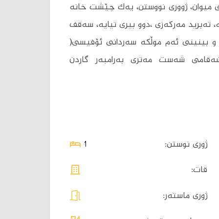
 میوان، ژووری نووستن، یەک چێشت خانە
 تەبرید مەرکەزی ،دوو بیری تیایە، سەقف
خ و بینینی ئەم موڵکە سەردانی ئۆفیسی(
شەقامی شەست مەتری بەرامبەر گاردن
ژوری نوستن:
1
قات:
ژوری ماستەر: