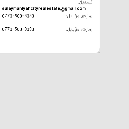
ئیمەیڵ:
sulaymaniyahcityrealestate@gmail.com
ژمارەی مۆبایل:
0770-500-8080
ژمارەی مۆبایل:
0770-500-9090