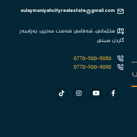
sulaymaniyahcityrealestate@gmail.com
سلێمانی، شەقامی شەست مەتری، بەرامبەر
گاردن سیتی
0770-500-8080
0770-500-9090