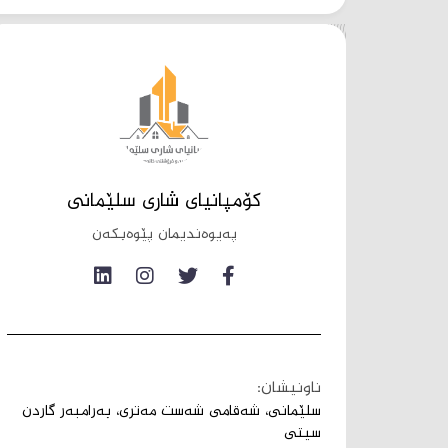
کۆمپانیای شاری سلێمانی
پەیوەندیمان پێوەبکەن
ناونیشان:
سلێمانی، شەقامی شەست مەتری، بەرامبەر گاردن
سیتی