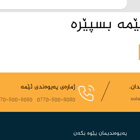
ێمە بسپێرە
ان.
ژمارەی پەیوەندی ئێمە
770-500-9090
0770-500-8080
sul
پەیوەندیمان پێوە بکەن