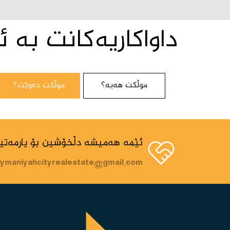
داواکاریەکانت بە ئ
موڵکت هەیە؟
موڵکت دەوێت؟
ئێمە هەمیشە دڵخۆشین بۆ یارمەتید
aymaniyahcityrealestate@gmail.com