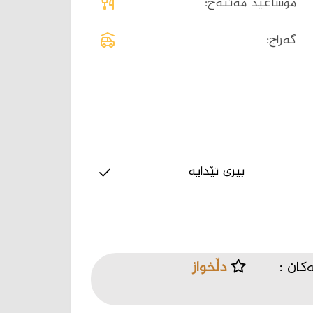
موساعید مەتبەخ:
گەراج:
بیری تێدایە
کان :
دڵخواز