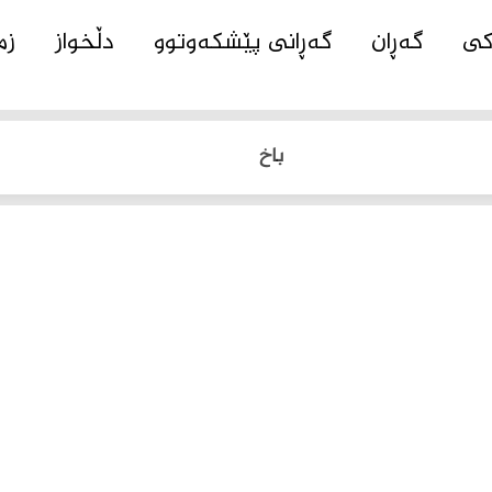
کی
گەڕان
گەڕانی پێشکەوتوو
دڵخواز
زم
باخ