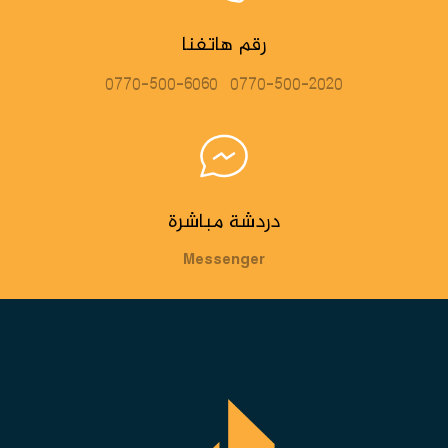
رقم هاتفنا
0770-500-6060
0770-500-2020
دردشة مباشرة
Messenger