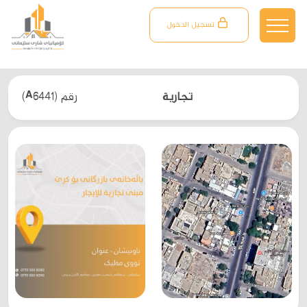
تسجیل الدخول
تجارية
(A6441) رقم